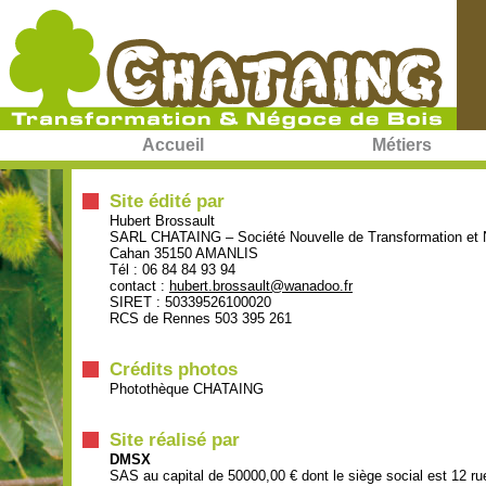
Accueil
Métiers
Site édité par
Hubert Brossault
SARL CHATAING – Société Nouvelle de Transformation et 
Cahan 35150 AMANLIS
Tél : 06 84 84 93 94
contact :
hubert.brossault@wanadoo.fr
SIRET : 50339526100020
RCS de Rennes 503 395 261
Crédits photos
Photothèque CHATAING
Site réalisé par
DMSX
SAS au capital de 50000,00 € dont le siège social est 12